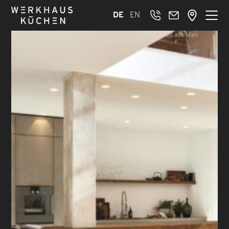
DE
EN
Home
»
Küchen aus Holz
»
Betonküche – Eine Schönheit aus allen
Perspektiven